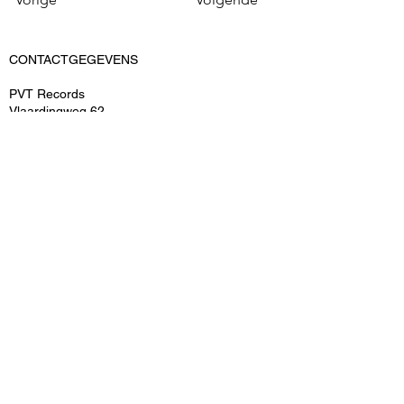
CONTACTGEGEVENS
PVT Records
Vlaardingweg 62
3044 CK Rotterdam
KvK: 52545539
BTWnr: ​NL-155159690B02
T: 06-15048493
E: info@pvtrecords.nl
OVER ONS
PVT Records is een onderdeel van PVT
Entertainment B.V.
ARTIESTEN