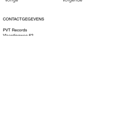
CONTACTGEGEVENS
PVT Records
Vlaardingweg 62
3044 CK Rotterdam
KvK: 52545539
BTWnr: ​NL-155159690B02
T: 06-15048493
E: info@pvtrecords.nl
OVER ONS
PVT Records is een onderdeel van PVT
Entertainment B.V.
ARTIESTEN