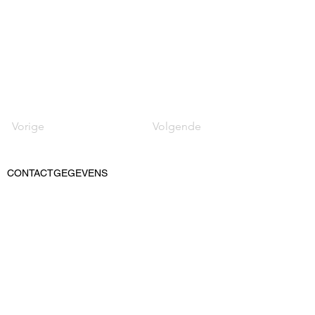
Vorige
Volgende
CONTACTGEGEVENS
PVT Records
Vlaardingweg 62
3044 CK Rotterdam
KvK: 52545539
BTWnr: ​NL-155159690B02
T: 06-15048493
E: info@pvtrecords.nl
OVER ONS