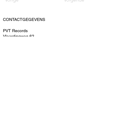
CONTACTGEGEVENS
PVT Records
Vlaardingweg 62
3044 CK Rotterdam
KvK: 52545539
BTWnr: ​NL-155159690B02
T: 06-15048493
E: info@pvtrecords.nl
OVER ONS
PVT Records is een onderdeel van PVT
Entertainment B.V.
ARTIESTEN