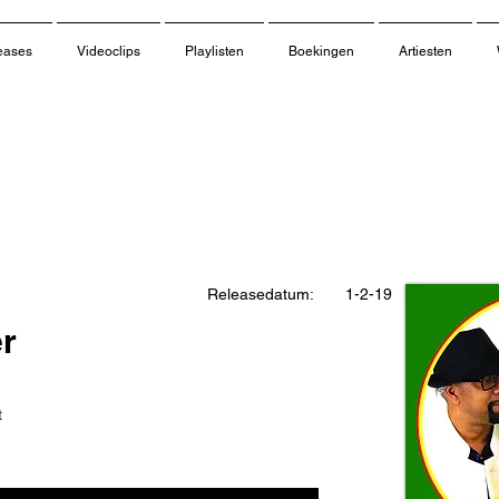
eases
Videoclips
Playlisten
Boekingen
Artiesten
Releasedatum:
1-2-19
r
t