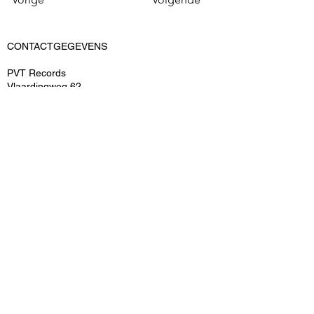
CONTACTGEGEVENS
PVT Records
Vlaardingweg 62
3044 CK Rotterdam
KvK: 52545539
BTWnr: ​NL-155159690B02
T: 06-15048493
E: info@pvtrecords.nl
OVER ONS
PVT Records is een onderdeel van PVT
Entertainment B.V.
ARTIESTEN