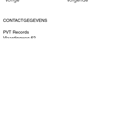
CONTACTGEGEVENS
PVT Records
Vlaardingweg 62
3044 CK Rotterdam
KvK: 52545539
BTWnr: ​NL-155159690B02
T: 06-15048493
E: info@pvtrecords.nl
OVER ONS
PVT Records is een onderdeel van PVT
Entertainment B.V.
ARTIESTEN