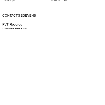
CONTACTGEGEVENS
PVT Records
Vlaardingweg 62
3044 CK Rotterdam
KvK: 52545539
BTWnr: ​NL-155159690B02
T: 06-15048493
E: info@pvtrecords.nl
OVER ONS
PVT Records is een onderdeel van PVT
Entertainment B.V.
ARTIESTEN