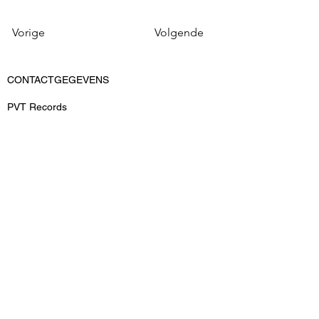
Vorige
Volgende
CONTACTGEGEVENS
PVT Records
Vlaardingweg 62
3044 CK Rotterdam
KvK: 52545539
BTWnr: ​NL-155159690B02
T: 06-15048493
E: info@pvtrecords.nl
OVER ONS
PVT Records is een onderdeel van PVT
Entertainment B.V.