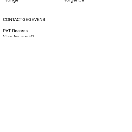
CONTACTGEGEVENS
PVT Records
Vlaardingweg 62
3044 CK Rotterdam
KvK: 52545539
BTWnr: ​NL-155159690B02
T: 06-15048493
E: info@pvtrecords.nl
OVER ONS
PVT Records is een onderdeel van PVT
Entertainment B.V.
ARTIESTEN