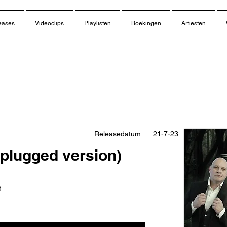
eases
Videoclips
Playlisten
Boekingen
Artiesten
Releasedatum:
21-7-23
plugged version)
t