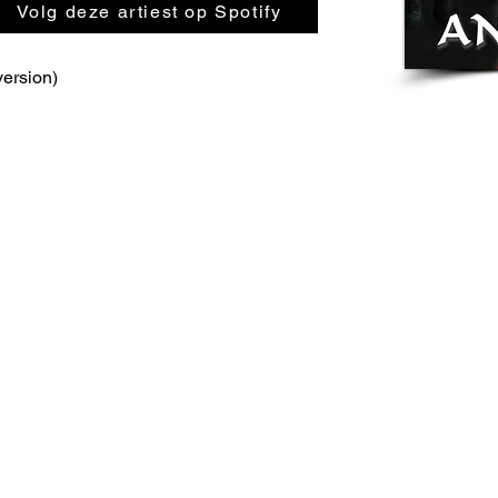
Volg deze artiest op Spotify
ersion)