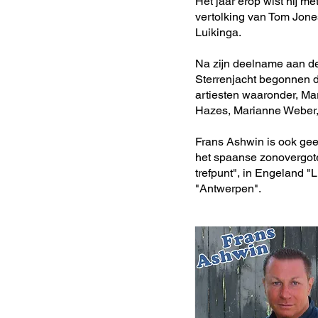
Het jaar erop wist hij m
vertolking van Tom Jones
Luikinga.
Na zijn deelname aan 
Sterrenjacht begonnen d
artiesten waaronder, Ma
Hazes, Marianne Weber, 
Frans Ashwin is ook gee
het spaanse zonovergote
trefpunt", in Engeland "
"Antwerpen".