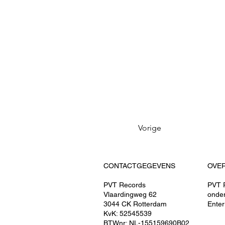
Vorige
CONTACTGEGEVENS
OVE
PVT Records
PVT R
Vlaardingweg 62
onde
3044 CK Rotterdam
Enter
KvK: 52545539
BTWnr: ​NL-155159690B02