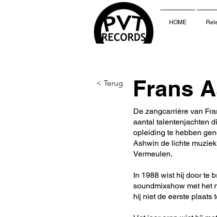
HOME
Rel
Frans 
< Terug
De zangcarrière van Fran
aantal talentenjachten d
opleiding te hebben gen
Ashwin de lichte muziek
Vermeulen.
In 1988 wist hij door t
soundmixshow met het n
hij niet de eerste plaats 