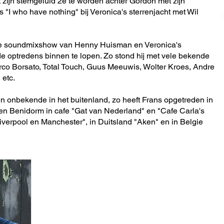
et zijn stemgeluid 2e te worden achter Gordon met zijn
 "I who have nothing" bij Veronica's sterrenjacht met Wil
de soundmixshow van Henny Huisman en Veronica's
e optredens binnen te lopen. Zo stond hij met vele bekende
rco Borsato, Total Touch, Guus Meeuwis, Wolter Kroes, Andre
etc.
n onbekende in het buitenland, zo heeft Frans opgetreden in
n Benidorm in cafe "Gat van Nederland" en "Cafe Carla's
Liverpool en Manchester", in Duitsland "Aken" en in Belgie