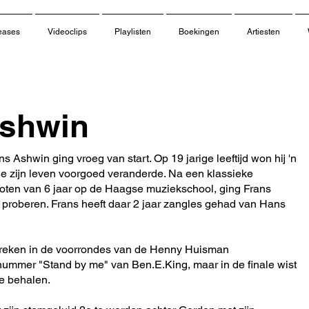
eases
Videoclips
Playlisten
Boekingen
Artiesten
Ashwin
s Ashwin ging vroeg van start. Op 19 jarige leeftijd won hij 'n
ie zijn leven voorgoed veranderde. Na een klassieke
oten van 6 jaar op de Haagse muziekschool, ging Frans
 proberen. Frans heeft daar 2 jaar zangles gehad van Hans
e breken in de voorrondes van de Henny Huisman
ummer "Stand by me" van Ben.E.King, maar in de finale wist
te behalen.