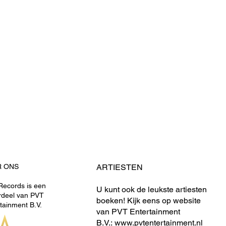
R ONS
ARTIESTEN
ecords is een
U kunt ook de leukste artiesten
rdeel van PVT
boeken! Kijk eens op website
tainment B.V.
van PVT Entertainment
B.V.:
www.pvtentertainment.nl